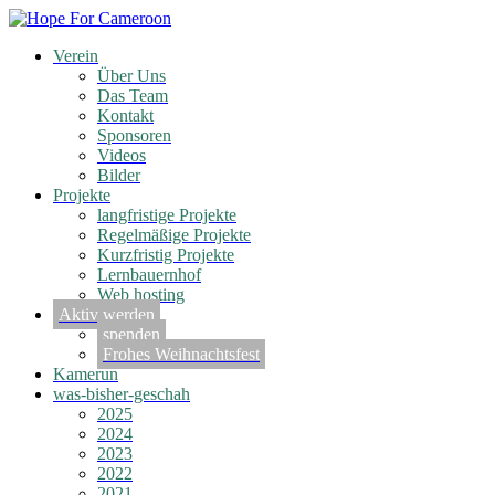
Verein
Über Uns
Das Team
Kontakt
Sponsoren
Videos
Bilder
Projekte
langfristige Projekte
Regelmäßige Projekte
Kurzfristig Projekte
Lernbauernhof
Web hosting
Aktiv werden
spenden
Frohes Weihnachtsfest
Kamerun
was-bisher-geschah
2025
2024
2023
2022
2021